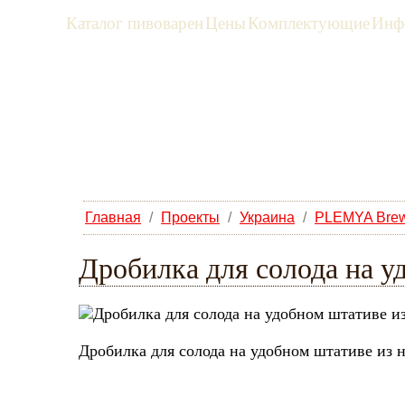
Каталог пивоварен
Цены
Комплектующие
Инф
рус
eng
Главная
/
Проекты
/
Украина
/
PLEMYA Brew
Дробилка для солода на 
Дробилка для солода на удобном штативе из