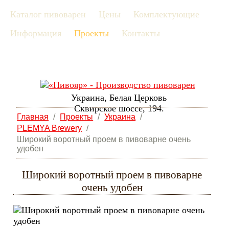
Каталог пивоварен
Цены
Комплектующие
рус
Информация
Проекты
Контакты
eng
Украина, Белая Церковь
Сквирское шоссе, 194.
Главная
/
Проекты
/
Украина
/
PLEMYA Brewery
/
Широкий воротный проем в пивоварне очень
удобен
Широкий воротный проем в пивоварне
очень удобен