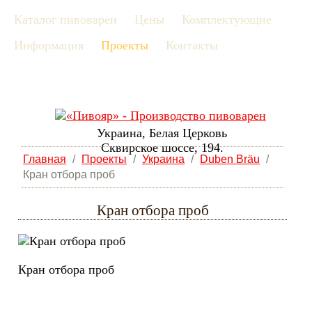
Каталог пивоварен
Цены
Комплектующие
рус
Информация
Проекты
Контакты
eng
Украина, Белая Церковь
Сквирское шоссе, 194.
Главная
/
Проекты
/
Украина
/
Duben Bräu
/
Кран отбора проб
Кран отбора проб
Кран отбора проб