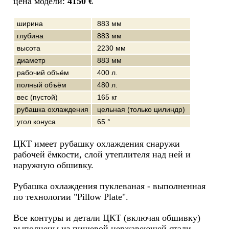
цена модели:
4150 €
ширина
883 мм
глубина
883 мм
высота
2230 мм
диаметр
883 мм
рабочий объём
400 л.
полный объём
480 л.
вес (пустой)
165 кг
рубашка охлаждения
цельная (только цилиндр)
угол конуса
65 °
ЦКТ имеет рубашку охлаждения снаружи
рабочей ёмкости, слой утеплителя над ней и
наружную обшивку.
Рубашка охлаждения пуклеваная - выполненная
по технологии "Pillow Plate".
Все контуры и детали ЦКТ (включая обшивку)
выполнены из пищевой нержавеющей стали