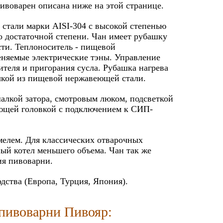
ивоварен описана ниже на этой странице.
стали марки AISI-304 с высокой степенью
о достаточной степени. Чан имеет рубашку
сти. Теплоноситель - пищевой
еняемые электрические тэны. Управление
ителя и пригорания сусла. Рубашка нагрева
чкой из пищевой нержавеющей стали.
алкой затора, смотровым люком, подсветкой
оющей головкой с подключением к СИП-
мелем. Для классических отварочных
ый котел меньшего объема. Чан так же
ия пивоварни.
дства (Европа, Турция, Япония).
 пивоварни Пивояр: