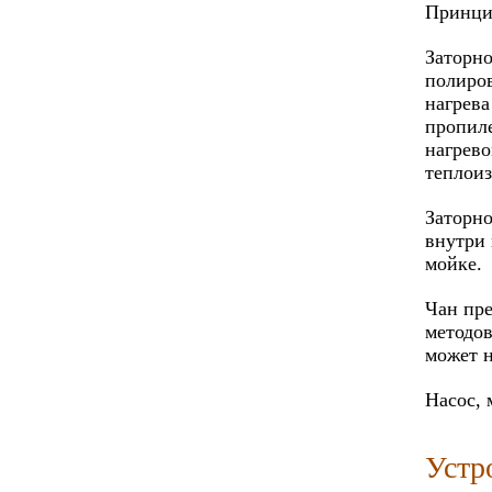
Принцип
Заторно
полиров
нагрева
пропиле
нагрево
теплои
Заторно
внутри 
мойке.
Чан пре
методов
может н
Насос, 
Устр