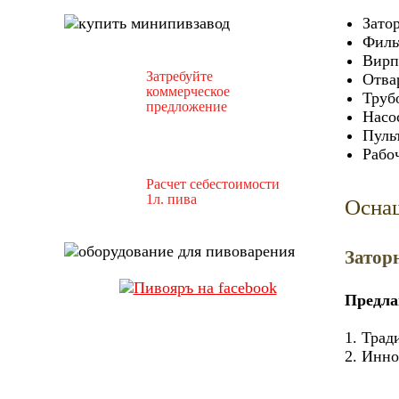
Зато
Филь
Вирп
Затребуйте
Отва
коммерческое
Труб
предложение
Насос
Пуль
Рабо
Расчет себестоимости
1л. пива
Оснащ
Затор
Предла
1. Трад
2. Инно