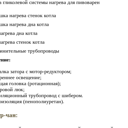
шка нагрева стенок котла
шка нагрева дна котла
нагрева дна котла
нагрева стенок котла
инительные трубопроводы
ние:
лка затора с мотор-редуктором;
реннее освещение;
ая головка (ротационная);
ровой люк;
иляционный трубопровод с шибером.
оизоляция (пенополиуретан).
р-чан: