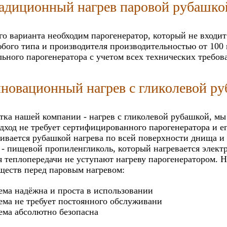
радиционный нагрев паровой рубашко
го варианта необходим парогенератор, который не входи
бого типа и производителя производительностью от 100 к
ьного парогенератора с учетом всех технических требов
нновационный нагрев с гликолевой р
тка нашей компании - нагрев с гликолевой рубашкой, мы
дход не требует сертифицированного парогенератора и ег
ивается рубашкой нагрева по всей поверхности днища и
 - пищевой пропиленгликоль, который нагревается элек
 теплопередачи не уступают нагреву парогенератором. Н
ществ перед паровым нагревом:
ема надёжна и проста в использовании
ема не требует постоянного обслуживани
ема абсолютно безопасна