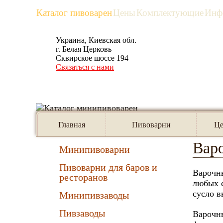
Каталог пивоварен
Цены
Комплектующие
Инф
Украина, Киевская обл.
рус
eng
г. Белая Церковь
Сквирское шоссе 194
Связаться с нами
Предлагаем:
Главна
Главная
Пивоварни
Ц
Варо
Минипивоварни
Пивоварни для баров и
Варочны
ресторанов
любых с
сусло в
Минипивзаводы
Пивзаводы
Варочны