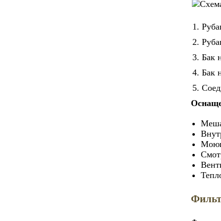
Руба
Руба
Бак 
Бак 
Соед
Оснаще
Меша
Внут
Моющ
Смот
Вент
Тепл
Фильт