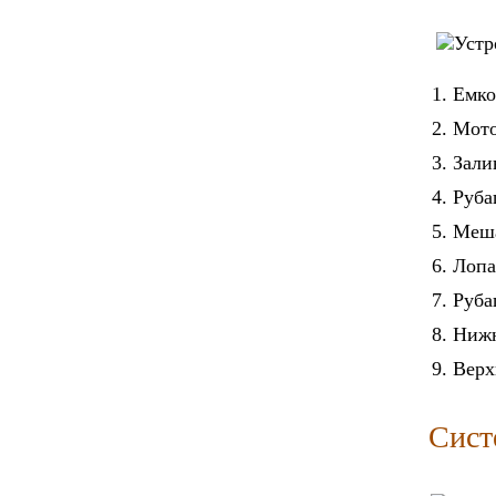
Емко
Мото
Зали
Руба
Меша
Лопа
Руба
Нижн
Верх
Сист