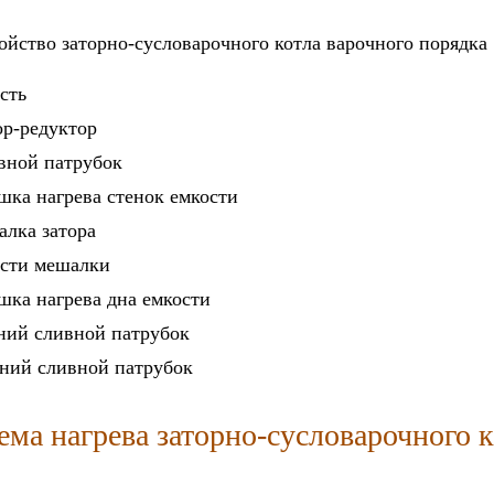
сть
р-редуктор
вной патрубок
шка нагрева стенок емкости
лка затора
сти мешалки
шка нагрева дна емкости
ий сливной патрубок
ний сливной патрубок
ема нагрева заторно-сусловарочного 