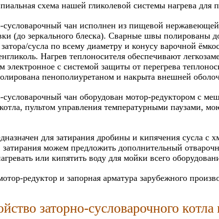
иальная схема нашей гликолевой системы нагрева для п
-сусловарочный чан исполнен из пищевой нержавеющей 
ки (до зеркального блеска). Сварные швы полированы д
 затора/сусла по всему диаметру и конусу варочной ёмко
нгликоль. Нагрев теплоносителя обеспечивают легкозам
м электронное с системой защиты от перегрева теплонос
золирована пенополиуретаном и накрыта внешней оболо
-сусловарочный чан оборудован мотор-редуктором с меш
котла, пультом управления температурными паузами, м
дназначен для затирания дробины и кипячения сусла с х
 затирания можем предложить дополнительный отварочн
агревать или кипятить воду для мойки всего оборудован
мотор-редуктор и запорная арматура зарубежного произво
ойство заторно-сусловарочного котла