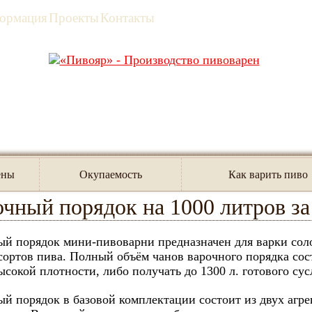
ормация
Проекты
Контакты
я
/
Каталог пивоварен и их агрегатов
/
Варочный порядок 
ены
Окупаемость
Как варить пиво
чный порядок на 1000 литров за
й порядок мини-пивоварни предназначен для варки сол
ортов пива. Полный объём чанов варочного порядка сост
ысокой плотности, либо получать до 1300 л. готового су
й порядок в базовой комплектации состоит из двух агрег