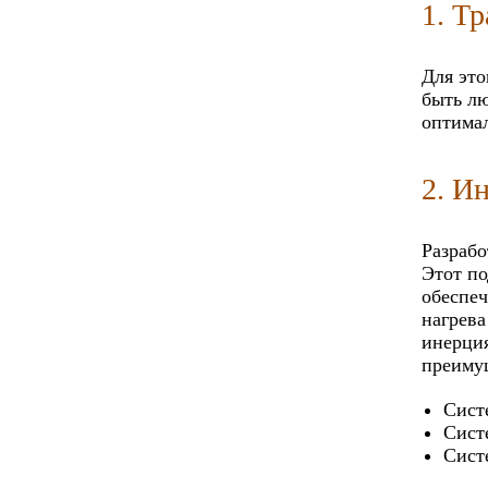
1. Т
Для это
быть лю
оптимал
2. И
Разрабо
Этот по
обеспеч
нагрева
инерция
преиму
Сист
Сист
Сист