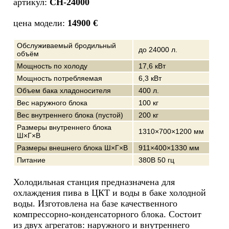
артикул:
CH-24000
цена модели:
14900 €
Обслуживаемый бродильный
до 24000 л.
объём
Мощность по холоду
17,6 кВт
Мощность потребляемая
6,3 кВт
Объем бака хладоносителя
400 л.
Вес наружного блока
100 кг
Вес внутреннего блока (пустой)
200 кг
Размеры внутреннего блока
1310×700×1200 мм
Ш×Г×В
Размеры внешнего блока Ш×Г×В
911×400×1330 мм
Питание
380В 50 гц
Холодильная станция предназначена для
охлаждения пива в ЦКТ и воды в баке холодной
воды. Изготовлена на базе качественного
компрессорно-конденсаторного блока. Состоит
из двух агрегатов: наружного и внутреннего