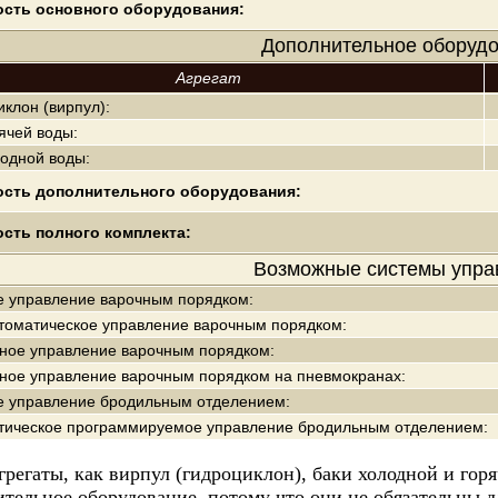
сть основного оборудования:
Дополнительное оборудо
Агрегат
клон (вирпул):
ячей воды:
лодной воды:
сть дополнительного оборудования:
сть полного комплекта:
Возможные системы упра
е управление варочным порядком:
томатическое управление варочным порядком:
ное управление варочным порядком:
ное управление варочным порядком на пневмокранах:
е управление бродильным отделением:
тическое программируемое управление бродильным отделением:
грегаты, как вирпул (гидроциклон), баки холодной и го
тельное оборудование, потому что они не обязательны д