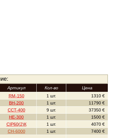
ие:
Артикул
Кол-во
Цена
RM-150
1 шт.
1310 €
BH-200
1 шт.
11790 €
CCT-400
9 шт.
37350 €
HE-300
1 шт.
1500 €
CIP60(2)К
1 шт.
4070 €
CH-6000
1 шт.
7400 €