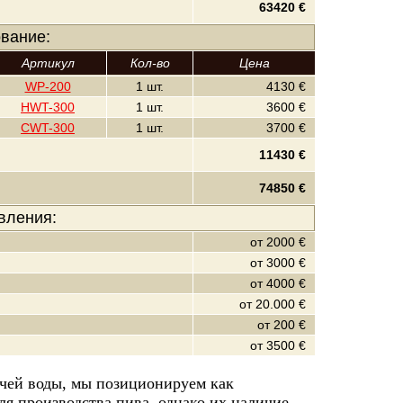
63420 €
вание:
Артикул
Кол-во
Цена
WP-200
1 шт.
4130 €
HWT-300
1 шт.
3600 €
CWT-300
1 шт.
3700 €
11430 €
74850 €
вления:
от 2000 €
от 3000 €
от 4000 €
от 20.000 €
от 200 €
от 3500 €
рячей воды, мы позиционируем как
ля производства пива, однако их наличие