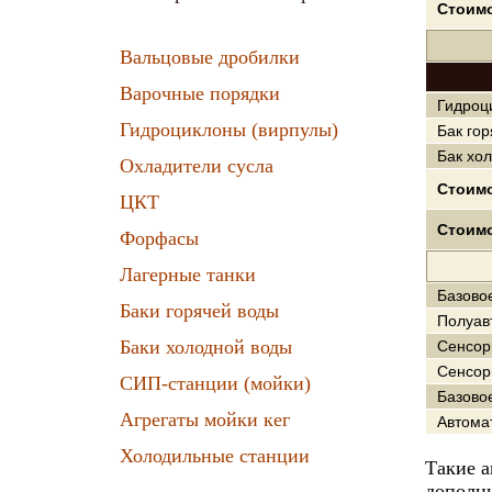
Стоимо
Вальцовые дробилки
Варочные порядки
Гидроци
Гидроциклоны (вирпулы)
Бак гор
Бак хо
Охладители сусла
Стоимо
ЦКТ
Стоимо
Форфасы
Лагерные танки
Базово
Баки горячей воды
Полуав
Баки холодной воды
Сенсор
Сенсор
СИП-станции (мойки)
Базово
Агрегаты мойки кег
Автома
Холодильные станции
Такие а
дополни