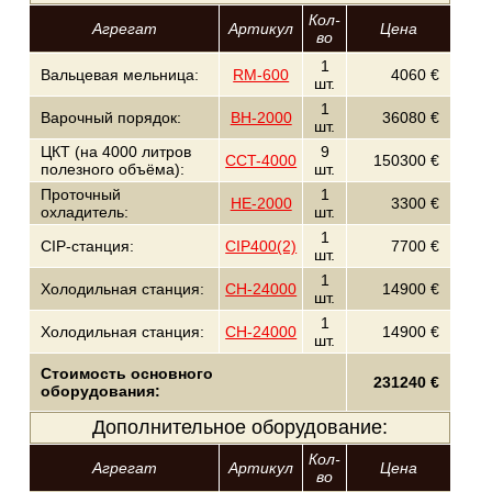
Кол-
Агрегат
Артикул
Цена
во
1
Вальцевая мельница:
RM-600
4060 €
шт.
1
Варочный порядок:
BH-2000
36080 €
шт.
ЦКТ (на 4000 литров
9
CCT-4000
150300 €
полезного объёма):
шт.
Проточный
1
HE-2000
3300 €
охладитель:
шт.
1
CIP-станция:
CIP400(2)
7700 €
шт.
1
Холодильная станция:
CH-24000
14900 €
шт.
1
Холодильная станция:
CH-24000
14900 €
шт.
Стоимость основного
231240 €
оборудования:
Дополнительное оборудование:
Кол-
Агрегат
Артикул
Цена
во