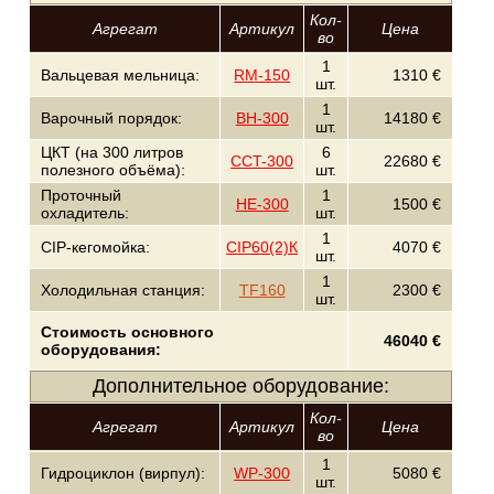
Кол-
Агрегат
Артикул
Цена
во
1
Вальцевая мельница:
RM-150
1310 €
шт.
1
Варочный порядок:
BH-300
14180 €
шт.
ЦКТ (на 300 литров
6
CCT-300
22680 €
полезного объёма):
шт.
Проточный
1
HE-300
1500 €
охладитель:
шт.
1
CIP-кегомойка:
CIP60(2)К
4070 €
шт.
1
Холодильная станция:
TF160
2300 €
шт.
Стоимость основного
46040 €
оборудования:
Дополнительное оборудование:
Кол-
Агрегат
Артикул
Цена
во
1
Гидроциклон (вирпул):
WP-300
5080 €
шт.