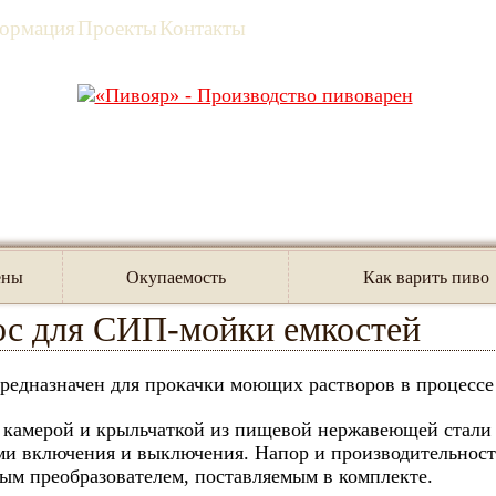
ормация
Проекты
Контакты
я
/
Комплектующие
/
Мобильный насос
/
Насос для СИП
ены
Окупаемость
Как варить пиво
ос для СИП-мойки емкостей
редназначен для прокачки моющих растворов в процессе
 камерой и крыльчаткой из пищевой нержавеющей стали
и включения и выключения. Напор и производительность
ым преобразователем, поставляемым в комплекте.