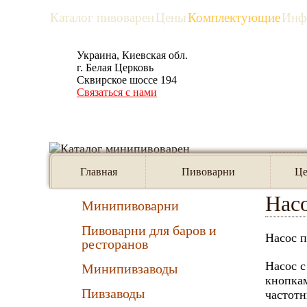
Каталог пивоварен
Цены
Комплектующие
Инф
Украина, Киевская обл.
рус
eng
г. Белая Церковь
Сквирское шоссе 194
Связаться с нами
Предлагаем:
Главна
Главная
Пивоварни
Ц
Нас
Минипивоварни
Пивоварни для баров и
Насос п
ресторанов
Насос с
Минипивзаводы
кнопкам
Пивзаводы
частотн