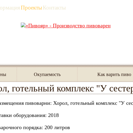
ормация
Проекты
Контакты
я
/
Проекты
/
Украина
/
Хорол, готельный комплекс "У се
ены
Окупаемость
Как варить пиво
л, готельный комплекс "У сесте
азмещения пивоварни: Хорол, готельный комплекс "У сес
тавки оборудования: 2018
арочного порядка: 200 литров