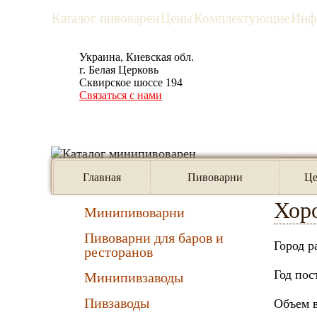
Каталог пивоварен
Цены
Комплектующие
Инф
Украина, Киевская обл.
рус
eng
г. Белая Церковь
Сквирское шоссе 194
Связаться с нами
Предлагаем:
Главна
Главная
Пивоварни
Ц
Хоро
Минипивоварни
Пивоварни для баров и
Город р
ресторанов
Год пос
Минипивзаводы
Пивзаводы
Объем в