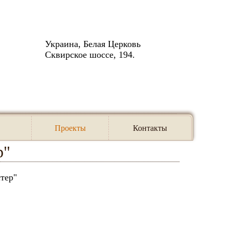
Украина, Белая Церковь
Сквирское шоссе, 194.
стер"
Проекты
Контакты
р"
тер"