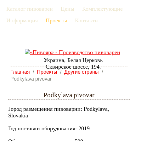
Каталог пивоварен
Цены
Комплектующие
рус
Информация
Проекты
Контакты
eng
Украина, Белая Церковь
Сквирское шоссе, 194.
Главная
/
Проекты
/
Другие страны
/
Podkylava pivovar
Podkylava pivovar
Город размещения пивоварни: Podkylava,
Slovakia
Год поставки оборудования: 2019