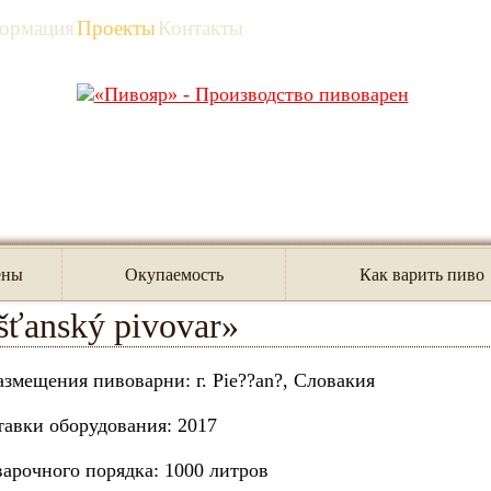
ормация
Проекты
Контакты
я
/
Проекты
/
Другие страны
/
«Piešťanský pivovar»
ены
Окупаемость
Как варить пиво
šťanský pivovar»
азмещения пивоварни: г. Pie??an?, Словакия
тавки оборудования: 2017
арочного порядка: 1000 литров