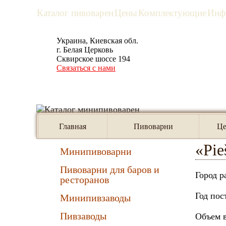
Каталог пивоварен
Цены
Комплектующие
Инф
Украина, Киевская обл.
рус
eng
г. Белая Церковь
Сквирское шоссе 194
Связаться с нами
Предлагаем:
Главна
Главная
Пивоварни
Ц
«Pie
Минипивоварни
Пивоварни для баров и
Город р
ресторанов
Год пос
Минипивзаводы
Пивзаводы
Объем в